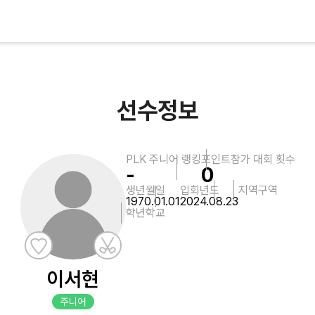
선수정보
PLK 주니어 랭킹
포인트
참가 대회 횟수
-
0
생년월일
입회년도
지역
구역
1970.01.01
2024.08.23
학년
학교
이서현
주니어