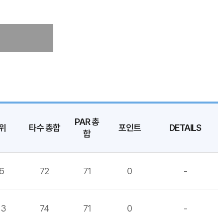
PAR 총
위
타수 총합
포인트
DETAILS
합
6
72
71
0
-
13
74
71
0
-