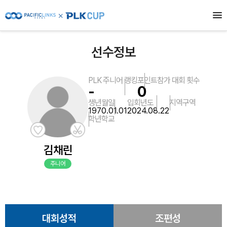
선수정보
PLK 주니어 랭킹
포인트
참가 대회 횟수
-
0
생년월일
입회년도
지역
구역
1970.01.01
2024.08.22
학년
학교
김채린
주니어
대회성적
조편성