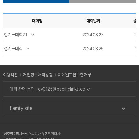
대회명
대회날짜
순
경기도대회2R
2024.08.27
T1
경기도대회
2024.08.26
12
이용약관
개인정보처리방침
이메일무단수집거부
대회 관련 문의 : cv0125@pacificlinks.co.kr
Family site
상호명 : 퍼시픽링스코리아 유한책임회사