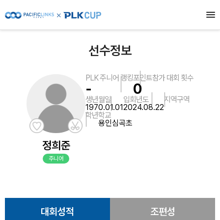
선수정보
PLK 주니어 랭킹
포인트
참가 대회 횟수
-
0
생년월일
입회년도
지역
구역
1970.01.01
2024.08.22
학년
학교
용인심곡초
정희준
주니어
대회성적
조편성