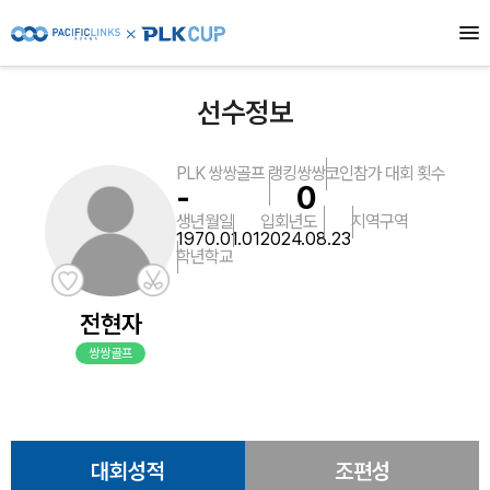
선수정보
PLK 쌍쌍골프 랭킹
쌍쌍코인
참가 대회 횟수
-
0
생년월일
입회년도
지역
구역
1970.01.01
2024.08.23
학년
학교
전현자
쌍쌍골프
대회성적
조편성