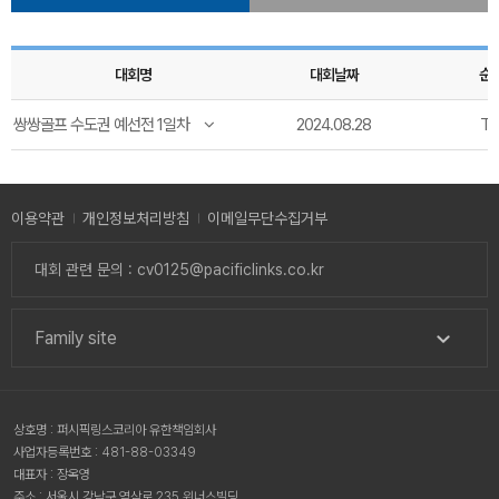
대회명
대회날짜
순
쌍쌍골프 수도권 예선전 1일차
2024.08.28
T1
이용약관
개인정보처리방침
이메일무단수집거부
대회 관련 문의 : cv0125@pacificlinks.co.kr
Family site
상호명 : 퍼시픽링스코리아 유한책임회사
사업자등록번호 : 481-88-03349
대표자 : 장옥영
주소 : 서울시 강남구 역삼로 235 위너스빌딩