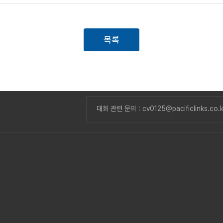
목록
대회 관련 문의 : cv0125@pacificlinks.co.k