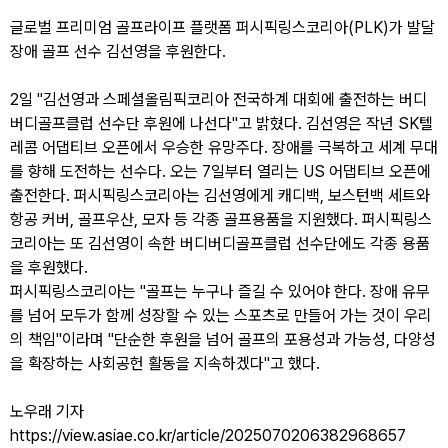
글로벌 프리미엄 골프라이프 플랫폼 퍼시픽링스코리아(PLK)가 발달
장애 골프 선수 김선영을 후원한다.
2일 "김선영과 스페셜올림픽코리아 전국하계 대회에 출전하는 버디
버디골프클럽 선수단 후원에 나선다"고 밝혔다. 김선영은 작년 SK텔
레콤 어댑티브 오픈에서 우승한 유망주다. 장애를 극복하고 세계 무대
를 향해 도전하는 선수다. 오는 7일부터 열리는 US 어댑티브 오픈에
출전한다. 퍼시픽링스코리아는 김선영에게 캐디백, 보스턴백 세트와
항공 커버, 골프우산, 모자 등 각종 골프용품을 지원했다. 퍼시픽링스
코리아는 또 김선영이 속한 버디버디골프클럽 선수단에도 각종 용품
을 후원했다.
퍼시픽링스코리아는 "골프는 누구나 즐길 수 있어야 한다. 장애 유무
를 넘어 모두가 함께 성장할 수 있는 스포츠로 만들어 가는 것이 우리
의 책임"이라며 "단순한 후원을 넘어 골프의 포용성과 가능성, 다양성
을 확장하는 사회공헌 활동을 지속하겠다"고 했다.
노우래 기자
https://view.asiae.co.kr/article/2025070206382968657