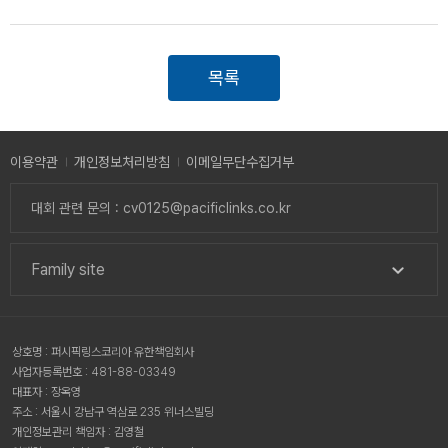
목록
이용약관
개인정보처리방침
이메일무단수집거부
대회 관련 문의 : cv0125@pacificlinks.co.kr
Family site
상호명 : 퍼시픽링스코리아 유한책임회사
사업자등록번호 : 481-88-03349
대표자 : 장옥영
주소 : 서울시 강남구 역삼로 235 위너스빌딩
개인정보관리 책임자 : 김영철